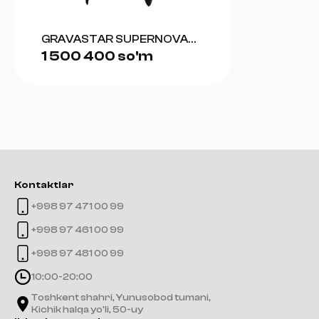
GRAVASTAR SUPERNOVA
1 500 400 so'm
BLUETOOTH SPEAKER
(MATT BLACK)
Kontaktlar
+998 97 471 00 99
+998 97 461 00 99
+998 97 481 00 99
10:00-20:00
Toshkent shahri, Yunusobod tumani,
Kichik halqa yo'li, 50-uy