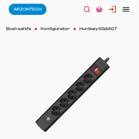
ARZONTECH
Bosh sahifa
Konfigurator
Huntkey SGA607