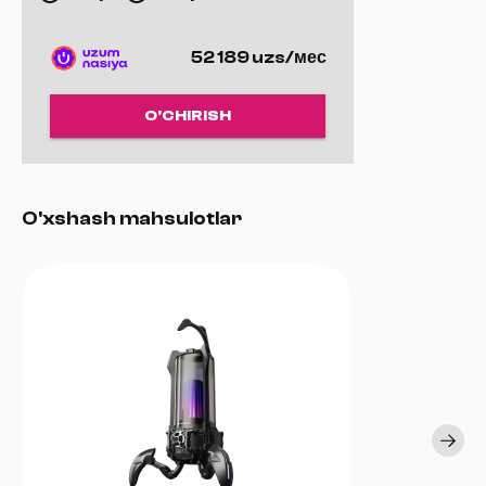
52 189 uzs/мес
O'CHIRISH
O'xshash mahsulotlar