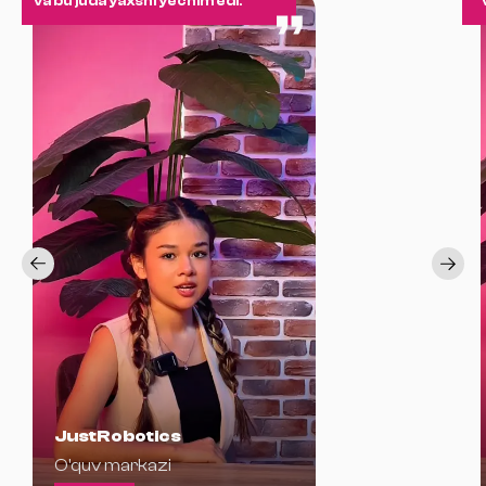
va bu juda yaxshi yechim edi.
JustRobotics
O'quv markazi