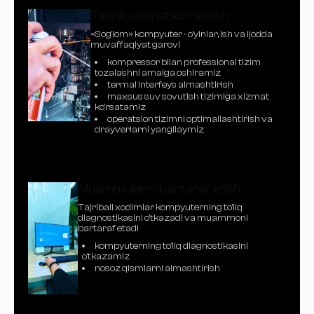
Texnik xizmat ko'rsatish
«Sog'lom» kompyuter - o'yinlar, ish va ijodda
muvaffaqiyat garovi
kompressor bilan professional tizim
tozalashni amalga oshiramiz
termal interfeys almashtirish
maxsus suv sovutish tizimiga xizmat
ko'rsatamiz
operatsion tizimni optimallashtirish va
drayverlarni yangilaymiz
Muammolarni bartaraf etish
Tajribali xodimlar kompyuterning to'liq
diagnostikasini o'tkazadi va muammoni
bartaraf etadi
kompyuterning to'liq diagnostikasini
o'tkazamiz
nosoz qismlarni almashtirish