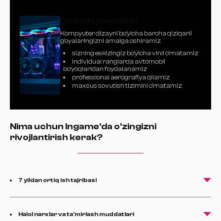
Dizaynni yaxshilash
Kompyuter dizayni bo'yicha barcha qiziqarli
g'oyalaringizni amalga oshiramiz
sizning eskizingiz bo'yicha vinil o'rnatamiz
individual ranglarda avtomobil
bo'yoqlaridan foydalanamiz
professional aerografiya qilamiz
maxsus sovutish tizimini o'rnatamiz
Nima uchun Ingame'da o'zingizni
rivojlantirish kerak?
7 yildan ortiq ish tajribasi
Halol narxlar va ta'mirlash muddatlari