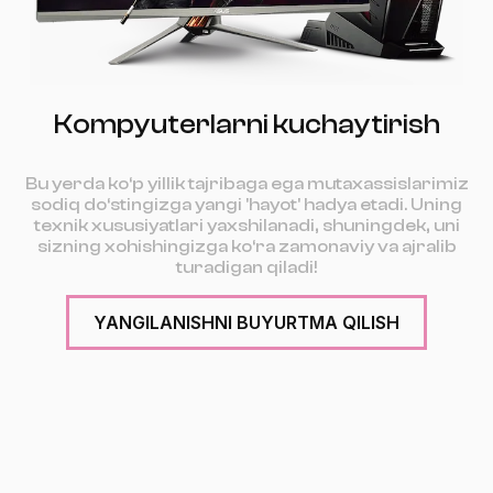
Kompyuterlarni kuchaytirish
Bu yerda ko‘p yillik tajribaga ega mutaxassislarimiz
sodiq do‘stingizga yangi 'hayot' hadya etadi. Uning
texnik xususiyatlari yaxshilanadi, shuningdek, uni
sizning xohishingizga ko‘ra zamonaviy va ajralib
turadigan qiladi!
YANGILANISHNI BUYURTMA QILISH