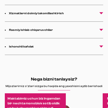
Xizmatlarni doimiy takomillashtirish
Rasmiy ishlab chiqaruvchilar
Ishonchli kafolat
Nega bizni tanlaysiz?
Mijozlarimiz o'zlari sizga bu haqida eng yaxshisini aytib berishadi
Maktabimiz uchun biz Ingamdan
bir nechta monoblok sotib oldik