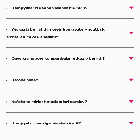
Kompyuterni qachon olishim mumkin?
Yetkazib berishdan keyin kompyuter/noutbuk
o'rnatiladimi va ulanadimi?
Qaysi transport kompaniyalari etkazib beradi?
Kafolat nima?
Kafolat ta'mirlash muddatlari qanday?
Kompyuter narxiga nimalar kiradi?