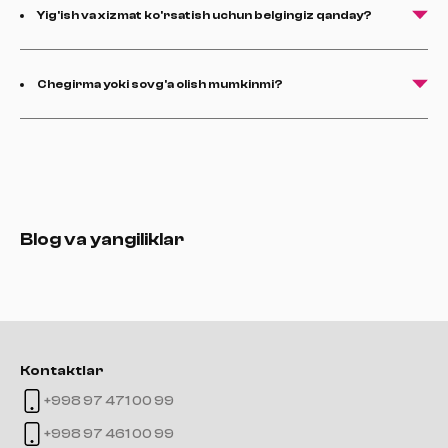
Yig'ish va xizmat ko'rsatish uchun belgingiz qanday?
Chegirma yoki sovg'a olish mumkinmi?
Blog va yangiliklar
Kontaktlar
+998 97 471 00 99
+998 97 461 00 99