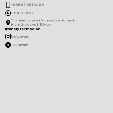
+998 97 481 00 99
10:00-20:00
Toshkent shahri, Yunusobod tumani,
Kichik halqa yo'li, 50-uy
Ijtimoiy tarmoqlar
Instagram
Telegram