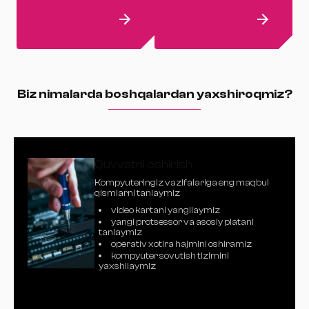
vinilografiya,
ostonangizga olib
aerografiya, RGB...
kelamiz
Biz nimalarda boshqalardan yaxshiroqmiz?
Quvvatni oshirish
Kompyuteringiz vazifalariga eng maqbul
qismlarni tanlaymiz
video kartani yangilaymiz
yangi protsessor va asosiy platani
tanlaymiz
operativ xotira hajmini oshiramiz
kompyuter sovutish tizimini
yaxshilaymiz