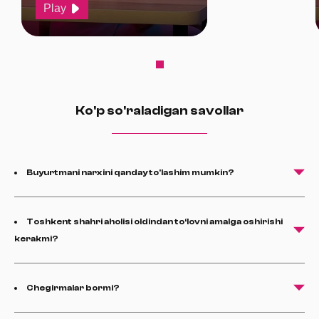
Play
Ko'p so'raladigan savollar
Buyurtmani narxini qanday to'lashim mumkin?
Toshkent shahri aholisi oldindan to‘lovni amalga oshirishi
kerakmi?
Chegirmalar bormi?