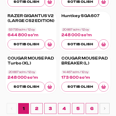
SOTIB OLISH
SOTIB OLISH
RAZER GIGANTUS V2
Huntkey SGA607
(LARGE CS2 EDITION)
53 733 so'm
/ 12
oy
20 667 so'm
/ 12
oy
644 800 so'm
248 000 so'm
SOTIB OLISH
SOTIB OLISH
COUGAR MOUSE PAD
COUGAR MOUSE PAD
Turbo (XL)
BREAKER (L)
20 667 so'm
/ 12
oy
14 467 so'm
/ 12
oy
248 000 so'm
173 600 so'm
SOTIB OLISH
SOTIB OLISH
1
2
3
4
5
6