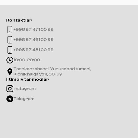
Kontaktlar
+998 97 471 00 99
+998 97 461 00 99
+998 97 481 00 99
10:00-20:00
Toshkent shahri, Yunusobod tumani,
Kichik halqa yo'li, 50-uy
Ijtimoiy tarmoqlar
Instagram
Telegram