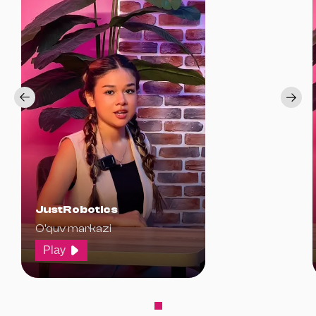
JustRobotics
O'quv markazi
Play