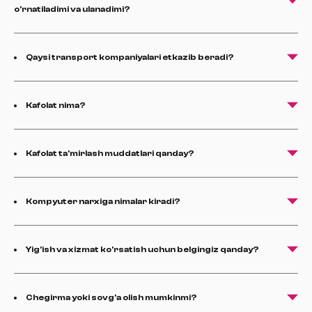
o'rnatiladimi va ulanadimi?
Qaysi transport kompaniyalari etkazib beradi?
Kafolat nima?
Kafolat ta'mirlash muddatlari qanday?
Kompyuter narxiga nimalar kiradi?
Yig'ish va xizmat ko'rsatish uchun belgingiz qanday?
Chegirma yoki sovg'a olish mumkinmi?