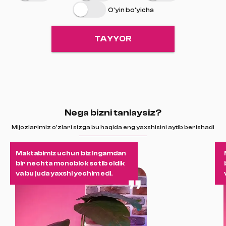
O'yin bo'yicha
TAYYOR
Nega bizni tanlaysiz?
Mijozlarimiz o'zlari sizga bu haqida eng yaxshisini aytib berishadi
Maktabimiz uchun biz Ingamdan
bir nechta monoblok sotib oldik
va bu juda yaxshi yechim edi.