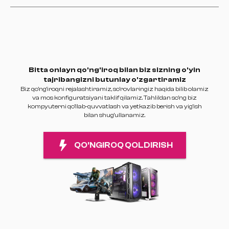
Bitta onlayn qo'ng'iroq bilan biz sizning o'yin
tajribangizni butunlay o'zgartiramiz
Biz qo'ng'iroqni rejalashtiramiz, so'rovlaringiz haqida bilib olamiz
va mos konfiguratsiyani taklif qilamiz. Tahlildan so'ng biz
kompyuterni qo'llab-quvvatlash va yetkazib berish va yig'ish
bilan shug'ullanamiz.
QO'NGIROQ QOLDIRISH