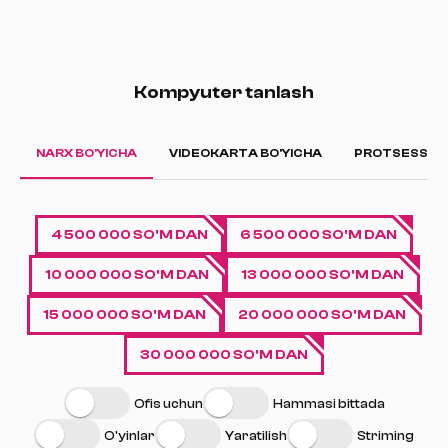
Kompyuter tanlash
NARX BO'YICHA
VIDEOKARTA BO'YICHA
PROTSESSOR 
4 500 000 SO'M DAN
6 500 000 SO'M DAN
10 000 000 SO'M DAN
13 000 000 SO'M DAN
15 000 000 SO'M DAN
20 000 000 SO'M DAN
30 000 000 SO'M DAN
Ofis uchun
Hammasi bittada
O'yinlar
Yaratilish
Striming