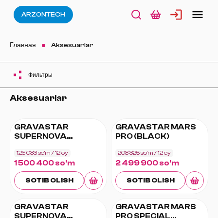
ARZONTECH
Главная
Aksesuarlar
Фильтры
Aksesuarlar
GRAVASTAR
GRAVASTAR MARS
SUPERNOVA
PRO (BLACK)
BLUETOOTH
125 033 so'm
/ 12
oy
208 325 so'm
/ 12
oy
SPEAKER (MATT
1 500 400 so'm
2 499 900 so'm
BLACK)
SOTIB OLISH
SOTIB OLISH
GRAVASTAR
GRAVASTAR MARS
SUPERNOVA
PRO SPECIAL