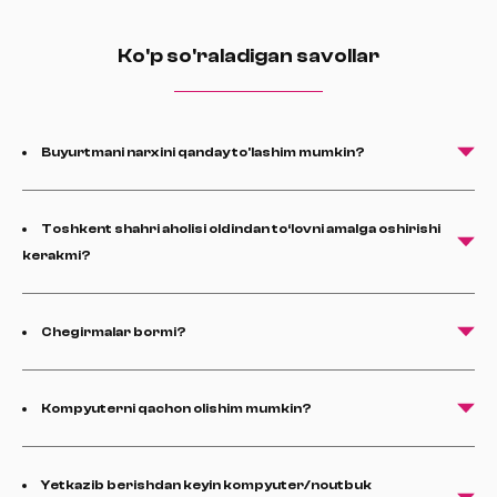
Ko'p so'raladigan savollar
Buyurtmani narxini qanday to'lashim mumkin?
Toshkent shahri aholisi oldindan to‘lovni amalga oshirishi
kerakmi?
Chegirmalar bormi?
Kompyuterni qachon olishim mumkin?
Yetkazib berishdan keyin kompyuter/noutbuk