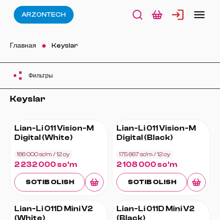
ARZONTECH
Главная
Keyslar
Фильтры
Keyslar
Lian-Li 011 Vision-M
Lian-Li 011 Vision-M
Digital (White)
Digital (Black)
186 000 so'm
/ 12
oy
175 667 so'm
/ 12
oy
2 232 000 so'm
2 108 000 so'm
SOTIB OLISH
SOTIB OLISH
Lian-Li O11D Mini V2
Lian-Li 011D Mini V2
(White)
(Black)