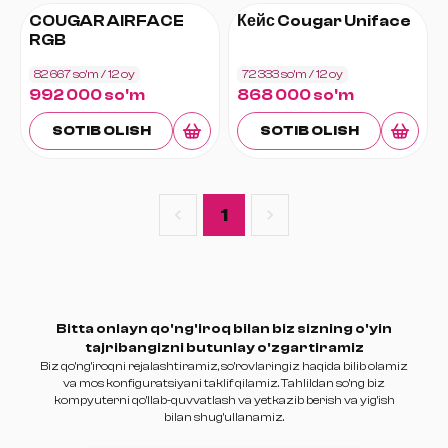
COUGAR AIRFACE
Кейс Cougar Uniface
RGB
82 667 so'm
/ 12
oy
72 333 so'm
/ 12
oy
992 000 so'm
868 000 so'm
SOTIB OLISH
SOTIB OLISH
1
Bitta onlayn qo'ng'iroq bilan biz sizning o'yin
tajribangizni butunlay o'zgartiramiz
Biz qo'ng'iroqni rejalashtiramiz, so'rovlaringiz haqida bilib olamiz
va mos konfiguratsiyani taklif qilamiz. Tahlildan so'ng biz
kompyuterni qo'llab-quvvatlash va yetkazib berish va yig'ish
bilan shug'ullanamiz.