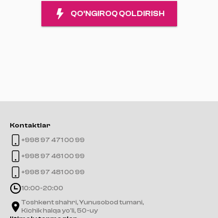
QO'NGIROQ QOLDIRISH
Kontaktlar
+998 97 471 00 99
+998 97 461 00 99
+998 97 481 00 99
10:00-20:00
Toshkent shahri, Yunusobod tumani,
Kichik halqa yo'li, 50-uy