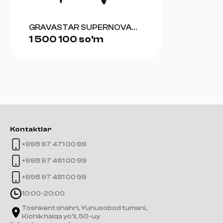
GRAVASTAR SUPERNOVA
1 500 100 so'm
BLUETOOTH SPEAKER
(MATT BLACK)
Kontaktlar
+998 97 471 00 99
+998 97 461 00 99
+998 97 481 00 99
10:00-20:00
Toshkent shahri, Yunusobod tumani,
Kichik halqa yo'li, 50-uy