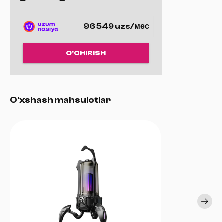
96 549 uzs/мес
O'CHIRISH
O'xshash mahsulotlar