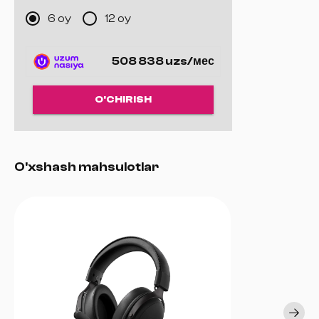
Retractable HyperClear Super Wideband mikrofon
6 oy
12 oy
2.4GHz simsiz, Bluetooth va USB ulanish variantlari
Yengil va ergonomik dizayn
O‘yin/Chat balansini sozlash tugmasi
508 838 uzs/мес
O'CHIRISH
O'xshash mahsulotlar