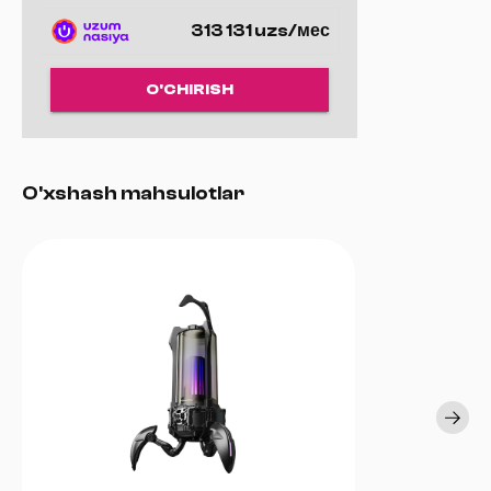
313 131 uzs/мес
O'CHIRISH
O'xshash mahsulotlar