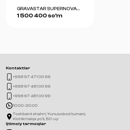
GRAVASTAR SUPERNOVA
1 500 400 so'm
BLUETOOTH SPEAKER
(MATT BLACK)
Kontaktlar
+998 97 471 00 99
+998 97 461 00 99
+998 97 481 00 99
10:00-20:00
Toshkent shahri, Yunusobod tumani,
Kichik halqa yo'li, 50-uy
Ijtimoiy tarmoqlar