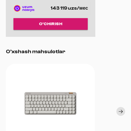
143 119 uzs/мес
O'CHIRISH
O'xshash mahsulotlar