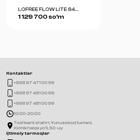
LOFREE FLOW LITE 84
1 129 700 so'm
(GRAY)
Kontaktlar
+998 97 471 00 99
+998 97 461 00 99
+998 97 481 00 99
10:00-20:00
Toshkent shahri, Yunusobod tumani,
Kichik halqa yo'li, 50-uy
Ijtimoiy tarmoqlar