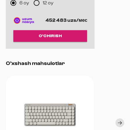
6 oy
12 oy
LIGHTSYNC RGB yoritish 2 — ilg‘or funksiyalar Logitech G HUB
dasturini talab qiladi
Korpusga o‘rnatilgan yoritish profillari 3 — ilg‘or funksiyalar
452 483 uzs/мес
Logitech G HUB dasturini talab qiladi
Javob berish vaqti: 1 ms
O'CHIRISH
O'xshash mahsulotlar