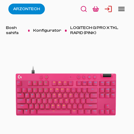
ARZONTECH
Bosh
LOGITECH G PRO X TKL
Konfigurator
sahifa
RAPID (PINK)