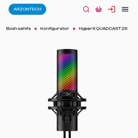
ARZONTECH
Bosh sahifa
Konfigurator
HyperX QUADCAST 2S