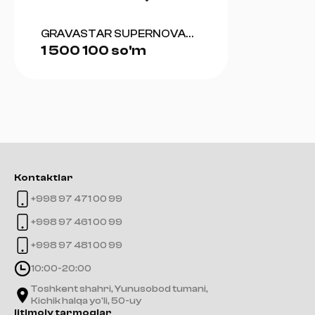
GRAVASTAR SUPERNOVA
1 500 100 so'm
BLUETOOTH SPEAKER
(MATT BLACK)
Kontaktlar
+998 97 471 00 99
+998 97 461 00 99
+998 97 481 00 99
10:00-20:00
Toshkent shahri, Yunusobod tumani,
Kichik halqa yo'li, 50-uy
Ijtimoiy tarmoqlar