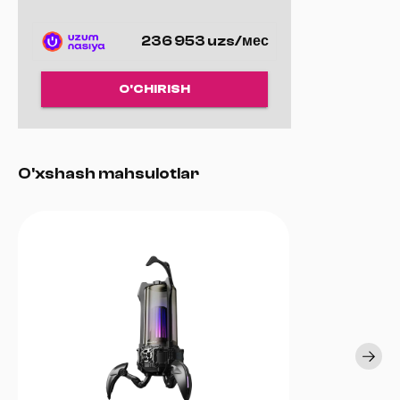
barcha qurilmalarda ishlaydi.
Kompakt taglik: barqaror, ixcham va stol ustida kam joy
236 953 uzs/мес
egallaydi.
O'CHIRISH
O'xshash mahsulotlar