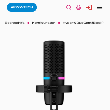
ARZONTECH
Bosh sahifa
Konfigurator
HyperX DuoCast (Black)