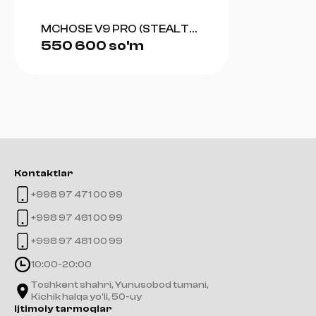
MCHOSE V9 PRO (STEALTH
550 600 so'm
BLACK)
Kontaktlar
+998 97 471 00 99
+998 97 461 00 99
+998 97 481 00 99
10:00-20:00
Toshkent shahri, Yunusobod tumani,
Kichik halqa yo'li, 50-uy
Ijtimoiy tarmoqlar