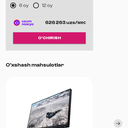
6 oy
12 oy
626 263 uzs/мес
O'CHIRISH
O'xshash mahsulotlar