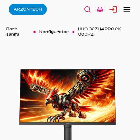
ARZONTECH
Bosh
HKC C27H4 PRO 2K
Konfigurator
sahifa
300HZ