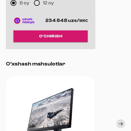
6 oy
12 oy
234 848 uzs/мес
O'CHIRISH
O'xshash mahsulotlar