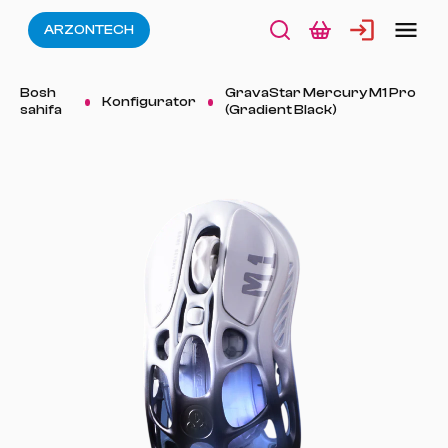
ARZONTECH
Bosh
GravaStar Mercury M1 Pro
Konfigurator
sahifa
(Gradient Black)