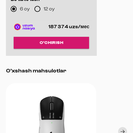
hatto uzoq davom etadigan o‘yin marafonlari paytida ham qizib
6 oy
12 oy
ketishning oldini oladi.
187 374 uzs/мес
O'CHIRISH
O'xshash mahsulotlar