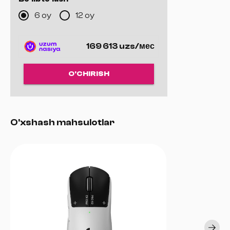
⚙
Switchlar:
Tezkor va uzoq xizmat muddati
6 oy
12 oy
🎯
Qo‘llanish:
FPS, MOBA, e-sport o‘yinlari
169 613 uzs/мес
O'CHIRISH
O'xshash mahsulotlar