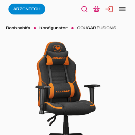
ARZONTECH
Bosh sahifa
Konfigurator
COUGAR FUSION S