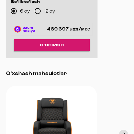
orqali maksimal dam olish.
Bo'lib to'lash
Durable Base & Casters:
Mustahkam metall asos va
6 oy
12 oy
yumshoq harakatlanuvchi g‘ildiraklar.
Premium Upholstery:
Yuqori sifatli sun’iy charm, qora
rangdagi nafis dizayn.
469 697 uzs/мес
Head & Lumbar Support:
Ergonomik bosh va bel yostiqlari
bilan jihozlangan.
O'CHIRISH
O'xshash mahsulotlar