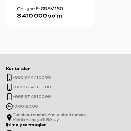
Cougar E-GRAV 160
3 410 000 so'm
Kontaktlar
+998 97 471 00 99
+998 97 461 00 99
+998 97 481 00 99
10:00-20:00
Toshkent shahri, Yunusobod tumani,
Kichik halqa yo'li, 50-uy
Ijtimoiy tarmoqlar