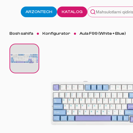
ARZONTECH
KATALOG
Bosh sahifa
Konfigurator
Aula F99 (White + Blue)