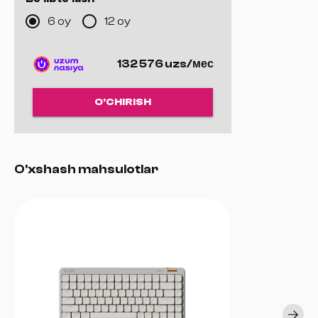
immersiv audio tajribani taqdim etadi.
6 oy
12 oy
132 576 uzs/мес
O'CHIRISH
O'xshash mahsulotlar