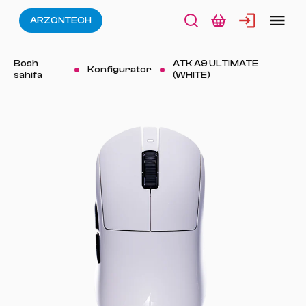
ARZONTECH
Bosh
ATK A9 ULTIMATE
Konfigurator
sahifa
(WHITE)