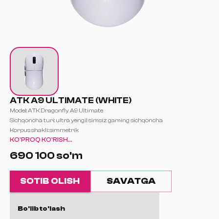
ATK A9 ULTIMATE (WHITE)
Model: ATK Dragonfly A9 Ultimate
Sichqoncha turi: ultra yengil simsiz gaming sichqoncha
Korpus shakli: simmetrik
KO'PROQ KO'RISH...
Tavsiya etilgan ushlash turi:
Claw Grip
690 100 so'm
Palm Grip
Fingertip Grip
Ulanish turlari:
SOTIB OLISH
SAVATGA
2.4 GHz simsiz
Bluetooth
USB Type-C (simli)
Bo'lib to'lash
Sensor: PixArt PAW3950 Ultra