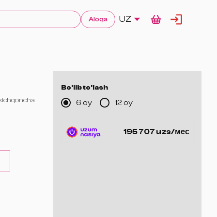
UZ
Aloqa
Bo'lib to'lash
 sichqoncha
6 oy
12 oy
195 707 uzs/мес
ilan)