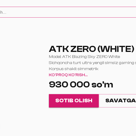
ATK ZERO (WHITE)
Model: ATK Blazing Sky ZERO White
Sichqoncha turi: ultra yengil simsiz gaming
Korpus shakli: simmetrik
Tavsiya etilgan ushlash turi:
KO'PROQ KO'RISH...
Claw Grip
930 000 so'm
Claw Palm Hybrid
Fingertip Grip
Ulanish turlari:
SOTIB OLISH
SAVATGA
2.4 GHz simsiz
USB Type-C (simli)
Sensor: PixArt PAW3950 Ultra
Sensor turi: optik
Maksimal DPI: 42000 DPI
DPI diapazoni: 10–42000 DPI (10 DPI qadam b