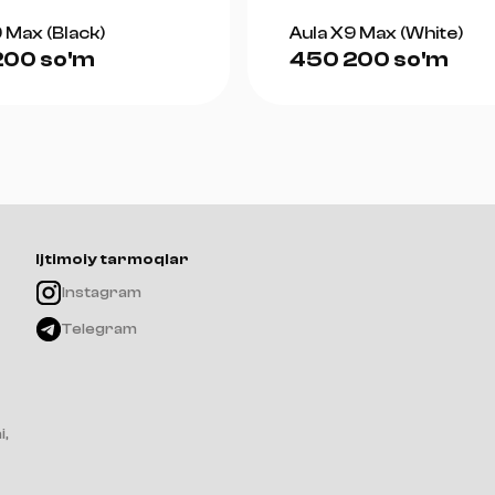
Qutidagi jihozlar:
 Max (Black)
Aula X9 Max (White)
ATK Blazing Sky ZERO White sichqonchasi
200 so'm
450 200 so'm
GEM 8K qabul qilgich
USB Type-C kabel
Grip tape
Qo'shimcha PTFE skeytlar
Foydalanuvchi qo'llanmasi
Ijtimoiy tarmoqlar
Instagram
Telegram
i,