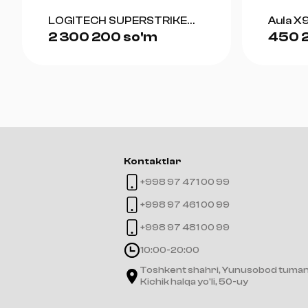
LOGITECH SUPERSTRIKE
Aula X9
2 300 200 so'm
450 
(WHITE)
Kontaktlar
+998 97 471 00 99
+998 97 461 00 99
+998 97 481 00 99
10:00-20:00
Toshkent shahri, Yunusobod tuman
Kichik halqa yo'li, 50-uy