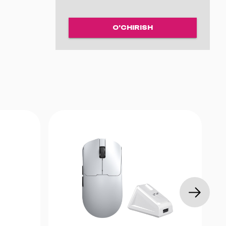
O'CHIRISH
hes
ha
lar
erial