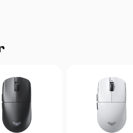
Polling rate: 125–8000 Hz
Kechikish: 0.181 ms
Maksimal kuzatish tezligi: 750 IPS
Maksimal tezlanish: 50G
Mikrokontroller: Nordic 54L15
Platforma: ATK ApexShark MAX
Asosiy switchlar: ATK Custom Optical Switc
r
Encoder: TTC Gold
Batareya sig'imi: 300 mA/soat
Ishlash vaqti: 1000 Hz rejimida 200 soatgac
Qoplama: Nano Coating
Skeytlar:
Oldindan o'rnatilgan ikki qatlamli PTFE skeyt
Qo'shimcha 8 ta dot skeyt
Ichki xotira: mavjud
Dasturiy ta'minot: ATK HUB va Web Driver
Korpus materiali: mustahkam kompozit mat
O'lchamlari:
Uzunligi: 120.1 mm
Kengligi: 63.2 mm
Balandligi: 38.1 mm
Og'irligi: 39 ± 3 g