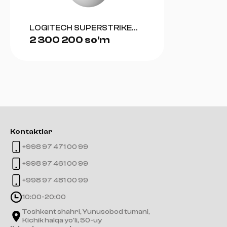
LOGITECH SUPERSTRIKE
2 300 200 so'm
(WHITE)
Kontaktlar
+998 97 471 00 99
+998 97 461 00 99
+998 97 481 00 99
10:00-20:00
Toshkent shahri, Yunusobod tumani,
Kichik halqa yo'li, 50-uy