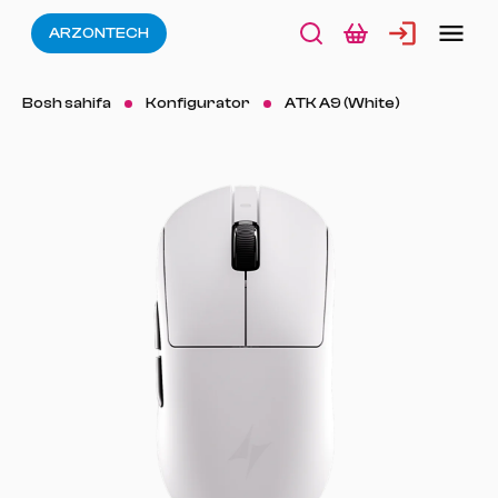
ARZONTECH
Bosh sahifa
Konfigurator
ATK A9 (White)