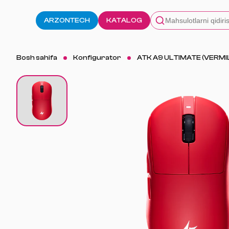
ARZONTECH
KATALOG
Bosh sahifa
Konfigurator
ATK A9 ULTIMATE (VERMI