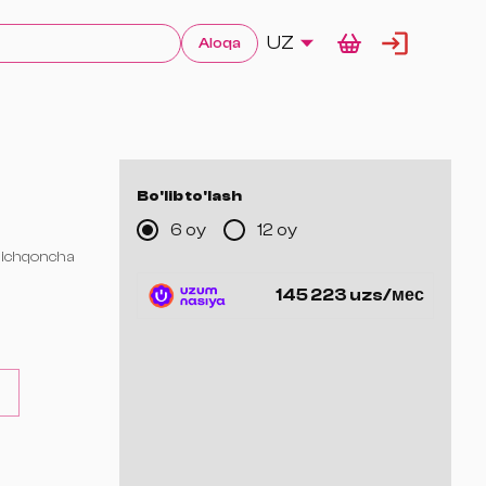
UZ
Aloqa
Bo'lib to'lash
6 oy
12 oy
 sichqoncha
145 223 uzs/мес