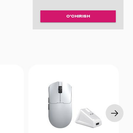
lan)
O'CHIRISH
 Switches
a
 Shark