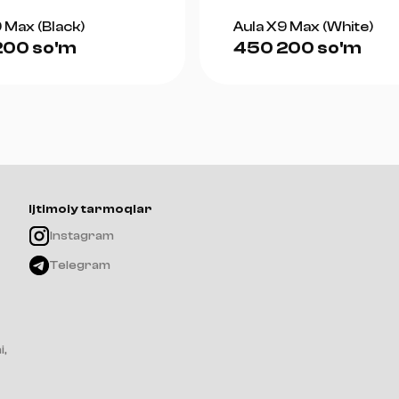
Uzunligi: 125 mm
Kengligi: 63.5 mm
 Max (Black)
Aula X9 Max (White)
Balandligi: 40 mm
200 so'm
450 200 so'm
Og'irligi: 55 ± 3 g
Ijtimoiy tarmoqlar
Instagram
Telegram
i,