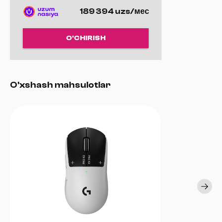
189 394 uzs/мес
O'CHIRISH
O'xshash mahsulotlar