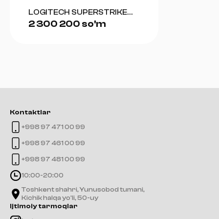
LOGITECH SUPERSTRIKE
2 300 200 so'm
(WHITE)
Kontaktlar
+998 97 471 00 99
+998 97 461 00 99
+998 97 481 00 99
10:00-20:00
Toshkent shahri, Yunusobod tumani,
Kichik halqa yo'li, 50-uy
Ijtimoiy tarmoqlar