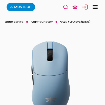
ARZONTECH
Bosh sahifa
Konfigurator
VGN Y2 Ultra (Blue)