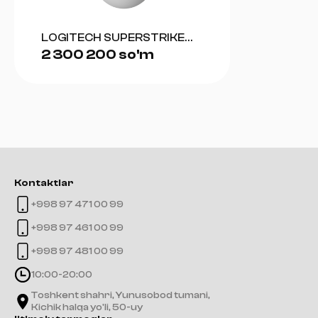
LOGITECH SUPERSTRIKE
2 300 200 so'm
(WHITE)
Kontaktlar
+998 97 471 00 99
+998 97 461 00 99
+998 97 481 00 99
10:00-20:00
Toshkent shahri, Yunusobod tumani,
Kichik halqa yo'li, 50-uy