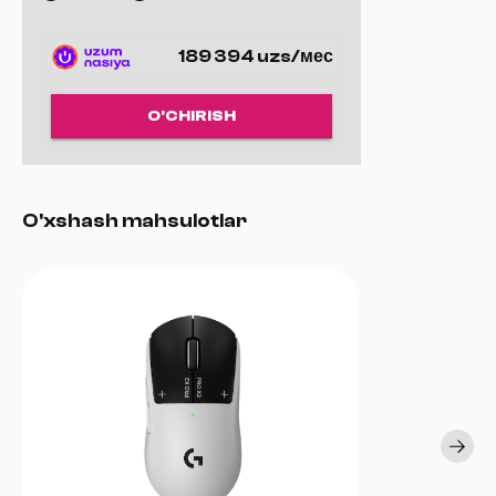
balandligini (Lift-Off Distance) sozlash imkoniyati mavjud.
189 394 uzs/мес
O'CHIRISH
O'xshash mahsulotlar