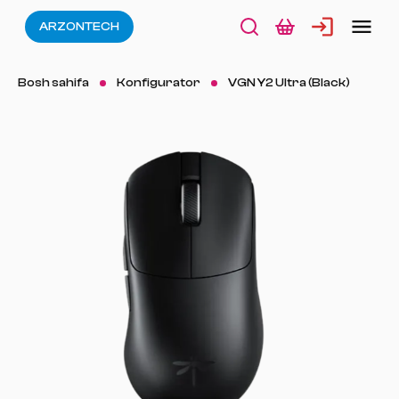
ARZONTECH
Bosh sahifa
Konfigurator
VGN Y2 Ultra (Black)