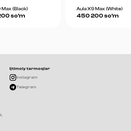
 Max (Black)
Aula X9 Max (White)
200 so'm
450 200 so'm
Ijtimoiy tarmoqlar
Instagram
Telegram
i,