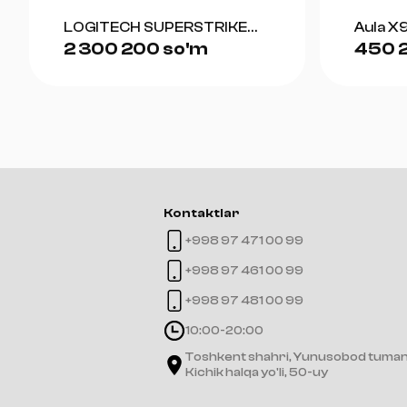
LOGITECH SUPERSTRIKE
Aula X9
2 300 200 so'm
450 
(WHITE)
Kontaktlar
+998 97 471 00 99
+998 97 461 00 99
+998 97 481 00 99
10:00-20:00
Toshkent shahri, Yunusobod tuman
Kichik halqa yo'li, 50-uy