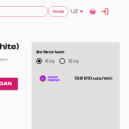
UZ
Aloqa
hite)
Bo'lib to'lash
pini
6 oy
12 oy
 uchun
138 910 uzs/мес
0
AGAN
ti
hni qo‘llab-