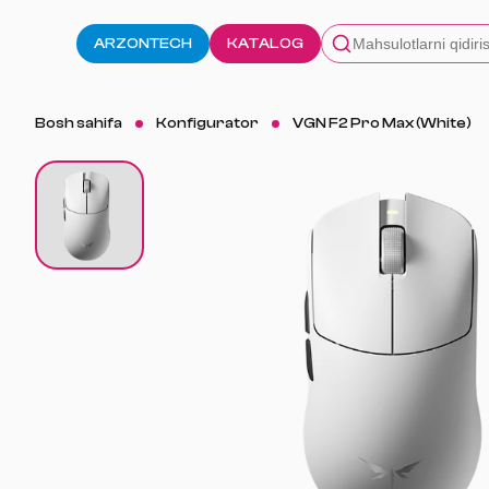
ARZONTECH
KATALOG
Bosh sahifa
Konfigurator
VGN F2 Pro Max (White)