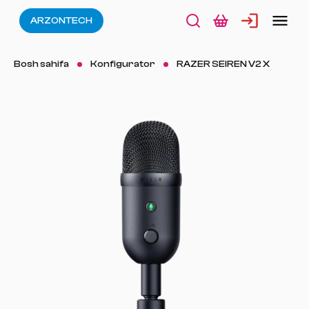
ARZONTECH
Bosh sahifa
Konfigurator
RAZER SEIREN V2 X