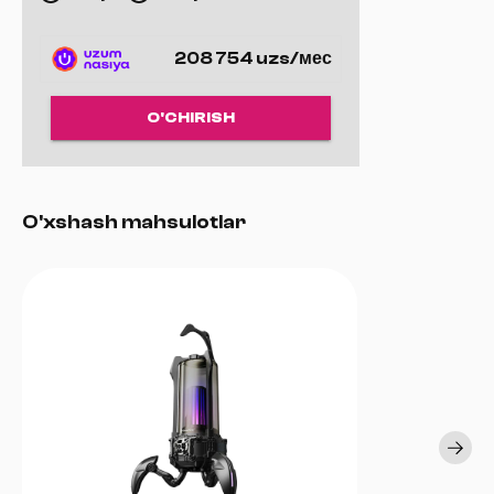
208 754 uzs/мес
O'CHIRISH
O'xshash mahsulotlar