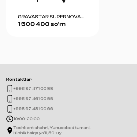
GRAVASTAR SUPERNOVA
1 500 400 so'm
BLUETOOTH SPEAKER
(MATT BLACK)
Kontaktlar
+998 97 471 00 99
+998 97 461 00 99
+998 97 481 00 99
10:00-20:00
Toshkent shahri, Yunusobod tumani,
Kichik halqa yo'li, 50-uy