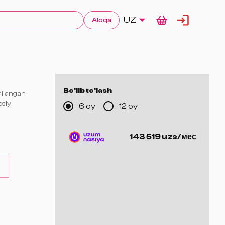
UZ
Aloqa
Bo'lib to'lash
llangan,
osiy
6 oy
12 oy
 18,000 DPI
143 519 uzs/мес
Gen-2, ≈ 70
umladan 12
palma yoki