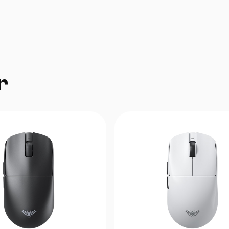
claw tutish uslubi uchun mos
r