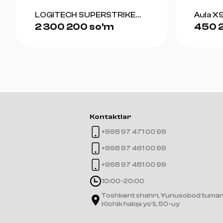
LOGITECH SUPERSTRIKE
Aula X9
2 300 200 so'm
450 
(WHITE)
Kontaktlar
+998 97 471 00 99
+998 97 461 00 99
+998 97 481 00 99
10:00-20:00
Toshkent shahri, Yunusobod tuman
Kichik halqa yo'li, 50-uy