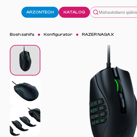
ARZONTECH
KATALOG
Bosh sahifa
Konfigurator
RAZER NAGA X