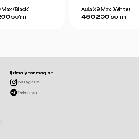
 Max (Black)
Aula X9 Max (White)
200 so'm
450 200 so'm
Ijtimoiy tarmoqlar
Instagram
Telegram
i,