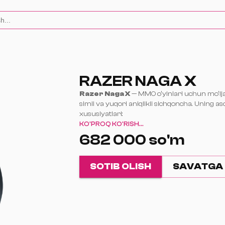
RAZER NAGA X
Razer Naga X
— MMO o‘yinlari uchun mo‘lja
simli va yuqori aniqlikli sichqoncha. Uning as
xususiyatlari:
Sensor:
Razer™ 5G Advanced optik sensor,
KO'PROQ KO'RISH...
gacha
682 000 so'm
Polling Rate:
1000 Hz
Switchlar:
Razer™ Optical Mouse Switches 
million bosishga bardoshli
SOTIB OLISH
SAVATGA
Tugmalar:
16 ta dasturlanadigan tugma, j
ta yon tugma
RGB yoritish:
Chroma RGB
Og‘irlik:
85 g
Kabel:
Speedflex, elastik va tortilmas kabel
Dizayn:
O‘ng qo‘l uchun ergonomik dizayn, 