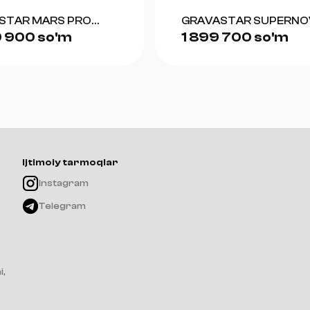
STAR MARS PRO
GRAVASTAR SUPERNO
 900 so'm
1 899 700 so'm
)
BLUETOOTH SPEAKER 
WAR DAMAGED YELL
Ijtimoiy tarmoqlar
Instagram
Telegram
i,