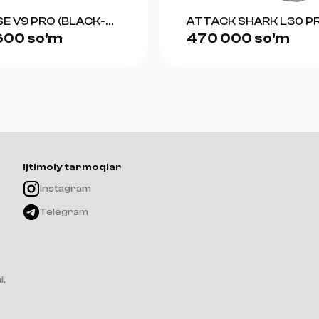
E V9 PRO (BLACK-
ATTACK SHARK L30 P
600 so'm
470 000 so'm
(WHITE+SILVER)
Ijtimoiy tarmoqlar
Instagram
Telegram
i,