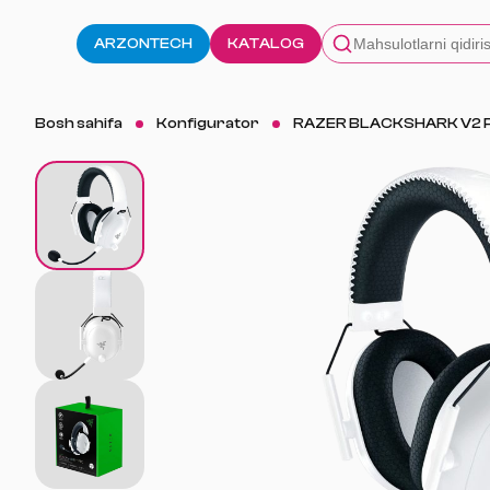
ARZONTECH
KATALOG
Bosh sahifa
Konfigurator
RAZER BLACKSHARK V2 P