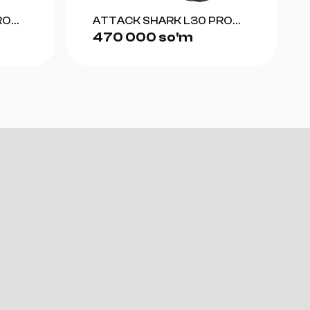
RO
ATTACK SHARK L30 PRO
470 000 so'm
(BLACK+RED)