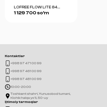
LOFREE FLOW LITE 84
1 129 700 so'm
(GRAY)
Kontaktlar
+998 97 471 00 99
+998 97 461 00 99
+998 97 481 00 99
10:00-20:00
Toshkent shahri, Yunusobod tumani,
Kichik halqa yo'li, 50-uy
Ijtimoiy tarmoqlar