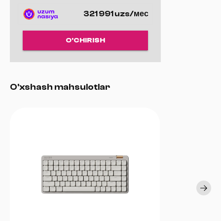
321 991 uzs/мес
O'CHIRISH
O'xshash mahsulotlar