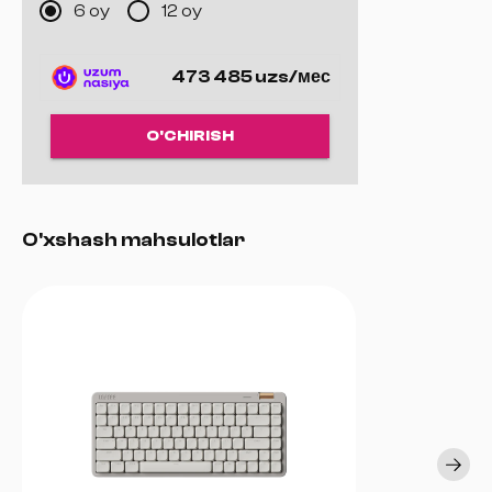
6 oy
12 oy
LIGHTSYNC RGB yoritish 2 — ilg‘or funksiyalar Logitech G HUB
dasturini talab qiladi
Korpusga o‘rnatilgan yoritish profillari 3 — ilg‘or funksiyalar
473 485 uzs/мес
Logitech G HUB dasturini talab qiladi
Javob berish vaqti: 1 ms
O'CHIRISH
O'xshash mahsulotlar