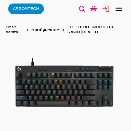
ARZONTECH
Bosh
LOGITECH G PRO X TKL
Konfigurator
sahifa
RAPID (BLACK)