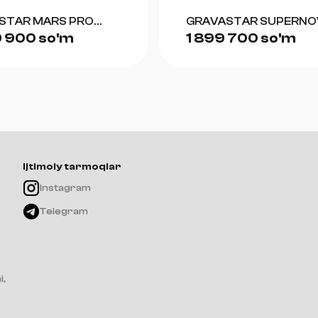
STAR MARS PRO
GRAVASTAR SUPERNO
 900 so'm
1 899 700 so'm
)
BLUETOOTH SPEAKER 
WAR DAMAGED YELL
Ijtimoiy tarmoqlar
Instagram
Telegram
i,