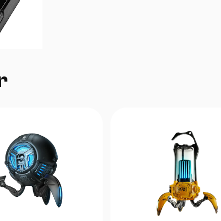
Mikrofonlar:
Ikki tomonlama ovozni bekor
mikrofonlar
Ulanish:
USB 2.0
Keng platformali qo‘llab-quvvatlash:
W
macOS, Chrome OS
Qo‘llab-quvvatlanadigan dasturlar:
Sk
Business, Zoom, Microsoft Teams, Google Me
r
Studio