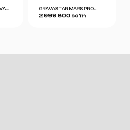
VA
GRAVASTAR MARS PRO
2 999 600 so'm
-
SPECIAL EDITION WAR-
OW
DAMAGED (YELLOW)