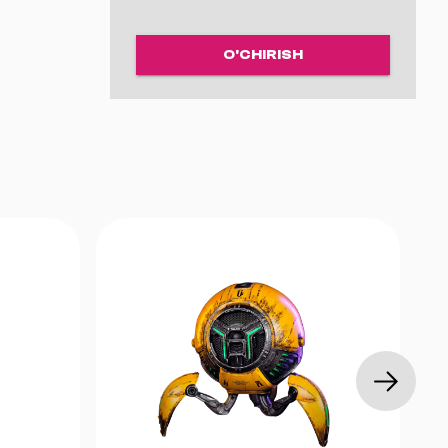
 qiluvchi
O'CHIRISH
indows,
ype for
et, OBS