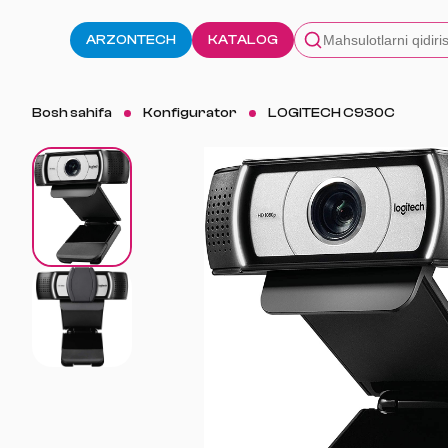
ARZONTECH
KATALOG
Bosh sahifa
Konfigurator
LOGITECH C930C