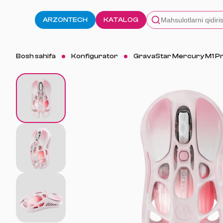
ARZONTECH
KATALOG
Bosh sahifa
Konfigurator
GravaStar Mercury M1 Pro