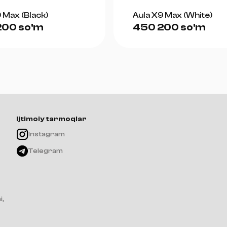
 Max (Black)
Aula X9 Max (White)
200 so'm
450 200 so'm
Ijtimoiy tarmoqlar
Instagram
Telegram
i,