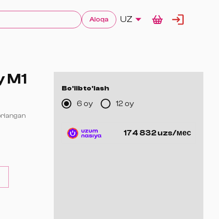
UZ
Aloqa
y M1
Bo'lib to'lash
6 oy
12 oy
orlangan
174 832 uzs/мес
lanish)
ich alohida
akro
anadigan
engil