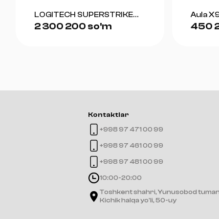
LOGITECH SUPERSTRIKE
Aula X9
2 300 200 so'm
450 
(WHITE)
Kontaktlar
+998 97 471 00 99
+998 97 461 00 99
+998 97 481 00 99
10:00-20:00
Toshkent shahri, Yunusobod tuman
Kichik halqa yo'li, 50-uy