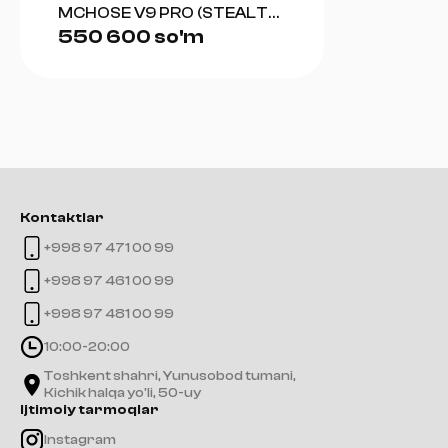
MCHOSE V9 PRO (STEALTH
550 600 so'm
BLACK)
Kontaktlar
+998 97 471 00 99
+998 97 461 00 99
+998 97 481 00 99
10:00-20:00
Toshkent shahri, Yunusobod tumani,
Kichik halqa yo'li, 50-uy
Ijtimoiy tarmoqlar
Instagram