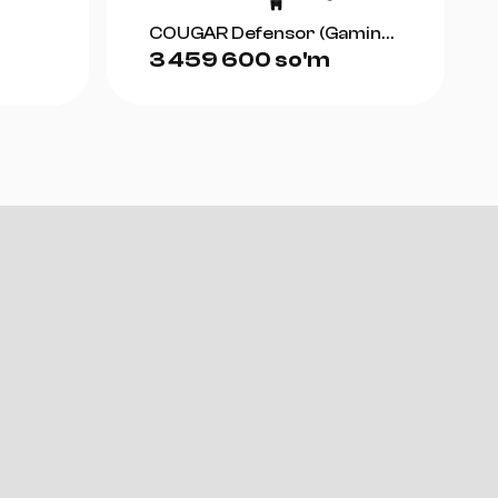
COUGAR Defensor (Gaming
3 459 600 so'm
Chair)