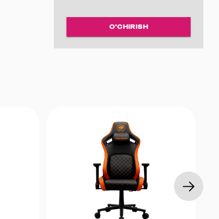
at baza va
oki sun’iy
O'CHIRISH
tiqlari
viy