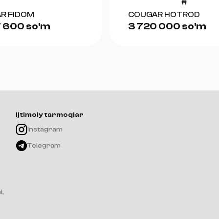
R FIDOM
COUGAR HOTROD
 600 so'm
3 720 000 so'm
Ijtimoiy tarmoqlar
Instagram
Telegram
i,