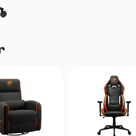
Sturdy Base & Casters:
Mustahkam po‘l
silliq harakatlanadigan g‘ildiraklar.
Durable Upholstery:
Yuqori sifatli mato y
charm, uzoq muddatli foydalanish.
Head & Lumbar Support:
Bosh va bel yos
bilan ergonomik qo‘llab-quvvatlash.
Premium Gold Design:
Nafis va zamona
r
ko‘rinish beruvchi oltin detallari.