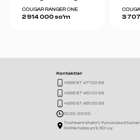
COUGAR RANGER ONE
COUGA
2 914 000 so'm
3 707
Kontaktlar
+998 97 471 00 99
+998 97 461 00 99
+998 97 481 00 99
10:00-20:00
Toshkent shahri, Yunusobod tuman
Kichik halqa yo'li, 50-uy