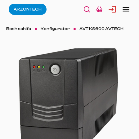
ARZONTECH
Bosh sahifa
Konfigurator
AVT KS600 AVTECH