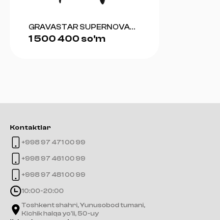
GRAVASTAR SUPERNOVA
1 500 400 so'm
BLUETOOTH SPEAKER
(MATT BLACK)
Kontaktlar
+998 97 471 00 99
+998 97 461 00 99
+998 97 481 00 99
10:00-20:00
Toshkent shahri, Yunusobod tumani,
Kichik halqa yo'li, 50-uy