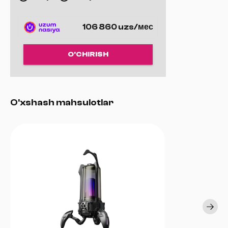
ortiqcha yuk va qisqa tutashuvdan himoya
Boshqaruv
: raqamli boshqaruv, avtomatik test va aqlli
batareya zaryadi
106 860 uzs/мес
O‘lchamlari
: 278 x 100 x 143 mm
Og‘irligi
: 4.2 kg
O'CHIRISH
O'xshash mahsulotlar