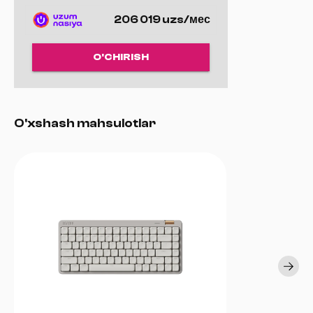
Qutidan chiqarib ulashingiz bilan — to‘liq o‘yin salohiyatingizni
206 019 uzs/мес
ochish yo‘li boshlanadi.
O'CHIRISH
O'xshash mahsulotlar