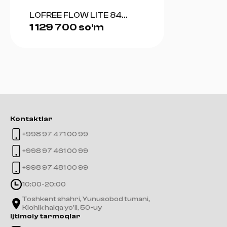
LOFREE FLOW LITE 84
1 129 700 so'm
(GRAY)
Kontaktlar
+998 97 471 00 99
+998 97 461 00 99
+998 97 481 00 99
10:00-20:00
Toshkent shahri, Yunusobod tumani,
Kichik halqa yo'li, 50-uy
Ijtimoiy tarmoqlar