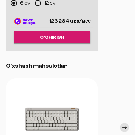
6 oy
12 oy
126 284 uzs/мес
O'CHIRISH
O'xshash mahsulotlar