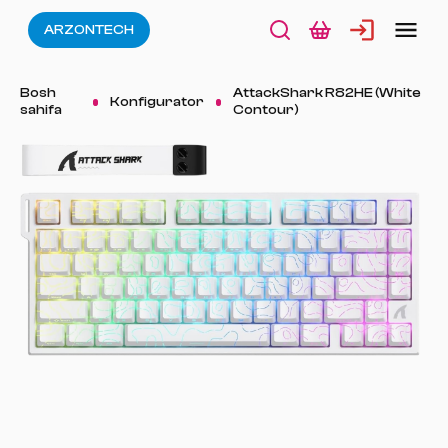
ARZONTECH
Bosh
AttackShark R82HE (White
Konfigurator
sahifa
Contour)