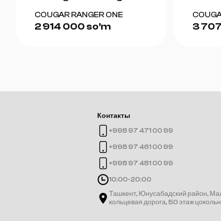
COUGAR RANGER ONE
COUGA
2 914 000 so'm
3 707
Контакты
+998 97 471 00 99
+998 97 461 00 99
+998 97 481 00 99
10:00-20:00
Ташкент, Юнусабадский район, Ма
кольцевая дорога, 50 этаж цоколь