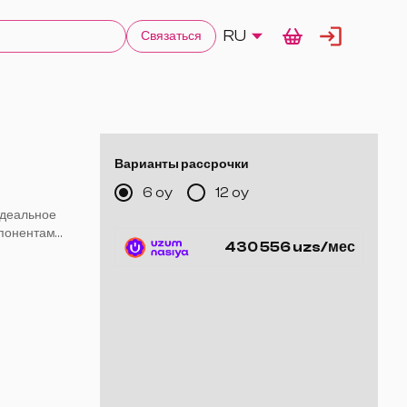
RU
Связаться
Варианты рассрочки
6 oy
12 oy
идеальное
мпонентами
430 556 uzs/мес