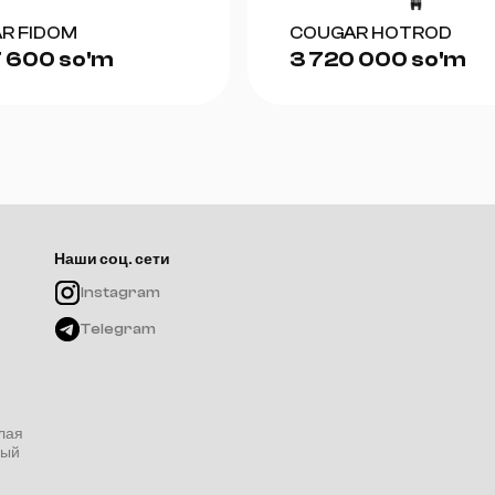
R FIDOM
COUGAR HOTROD
 600 so'm
3 720 000 so'm
Наши соц. сети
Instagram
Telegram
лая
ный