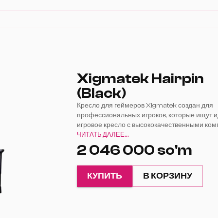
Xigmatek Hairpin
(Black)
Кресло для геймеров Xigmatek создан для
профессиональных игроков, которые ищут 
игровое кресло с высококачественными ко
и множеством дополнительных функций.
ЧИТАТЬ ДАЛЕЕ...
2 046 000 so'm
КУПИТЬ
В КОРЗИНУ