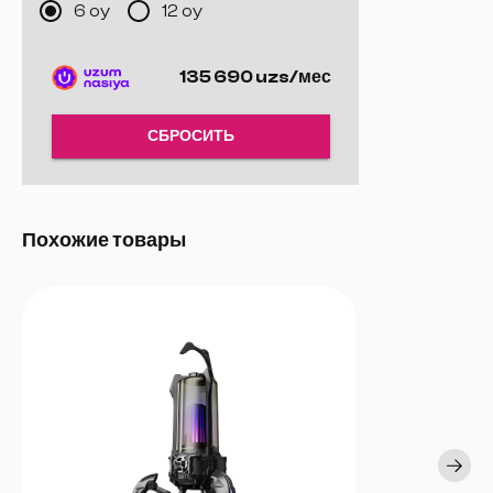
6 oy
12 oy
разрыва.
Толщина:
3 мм — комфортное использование на протяжении
длительного времени.
135 690 uzs/мес
Прочность:
Выдерживает более 250 км движения мыши и
температуру от -30°C до 60°C.
Цвет:
Черный — эстетично и стильно.
СБРОСИТЬ
Дополнительно:
В комплекте наклейка с логотипом ROG.
Вес:
695 г
Гарантия:
1 год (только на замену частей).
Похожие товары