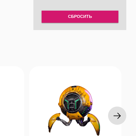
тей и
рных и
СБРОСИТЬ
х или
ами:
инхронному
стройства
едний —
коврик на
тенсивных