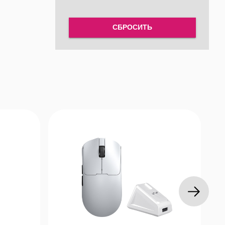
м и
СБРОСИТЬ
use
атий
, 24-
erSpeed
4