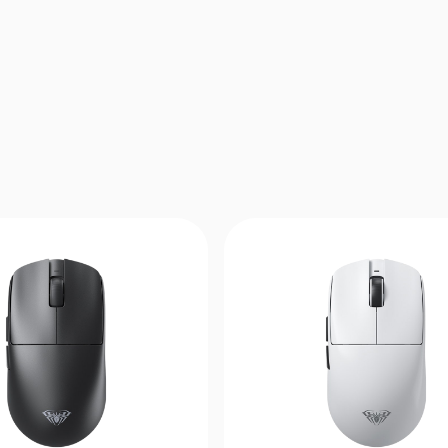
Частота опроса: до 8000 Гц (в беспроводно
проводном режимах)
Задержка: 0,125 мс
Основные переключатели: Razer Optical Mo
Switches Gen-4
Ресурс переключателей: 100 миллионов наж
Колесо прокрутки: Razer Optical Scroll Wheel
позиционное
Количество программируемых кнопок: 6
Встроенная память: 1 профиль
Технология беспроводной связи: Razer Hyp
Wireless Gen-2
Время автономной работы:
до 150 часов при 1000 Гц
до 22 часов при 8000 Гц
Ножки: 100% PTFE
RGB-подсветка: отсутствует
Программное обеспечение: Razer Synapse 
Размеры:
Длина: 128 мм
Ширина: 68 мм
Высота: 44 мм