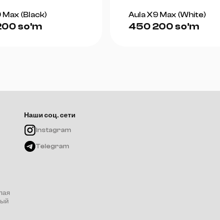
Вес:
Black: 56 г
 Max (Black)
Aula X9 Max (White)
200 so'm
450 200 so'm
Наши соц. сети
Instagram
Telegram
лая
ный