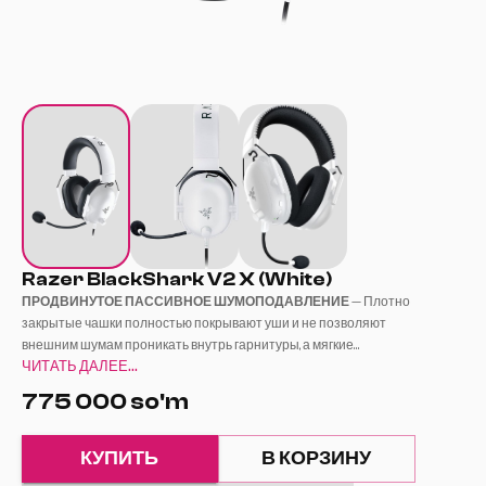
Razer BlackShark V2 X (White)
ПРОДВИНУТОЕ ПАССИВНОЕ ШУМОПОДАВЛЕНИЕ
— Плотно
закрытые чашки полностью покрывают уши и не позволяют
внешним шумам проникать внутрь гарнитуры, а мягкие
ЧИТАТЬ ДАЛЕЕ...
амбушюры обеспечивают более плотное прилегание для
7.1 ВИРТУАЛЬНЫЙ ОБЪЁМНЫЙ ЗВУК
— Оснащена
лучшей изоляции.
специально настроенными 50 мм драйверами,
775 000 so'm
поддерживающими программное объёмное звучание 7.1.
Доступно только на Windows 10 64-bit.
TRIFORCE TITANIUM 50MM —
КУПИТЬ
В КОРЗИНУ
ВЫСОКОКАЧЕСТВЕННЫЕ ДРАЙВЕРЫ
— Титановое покрытие