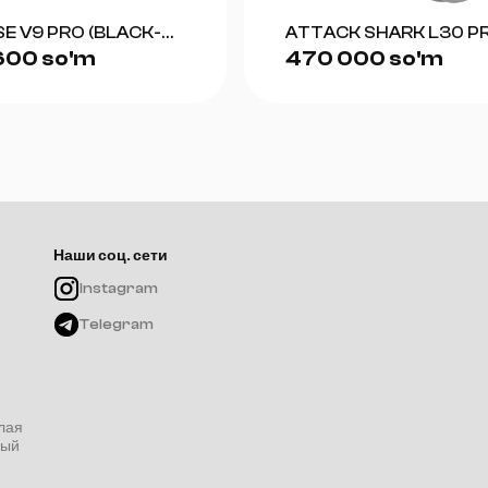
E V9 PRO (BLACK-
ATTACK SHARK L30 P
600 so'm
470 000 so'm
(WHITE+SILVER)
Наши соц. сети
Instagram
Telegram
лая
ный