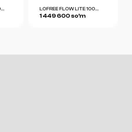
0
LOFREE FLOW LITE 100
1 449 600 so'm
(GRAY)