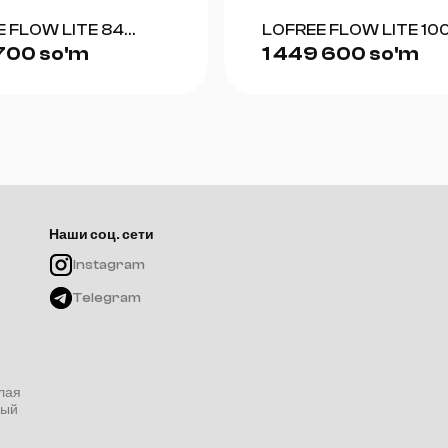
 FLOW LITE 84
LOFREE FLOW LITE 10
 700 so'm
1 449 600 so'm
)
(WHITE)
Наши соц. сети
Instagram
Telegram
лая
ный