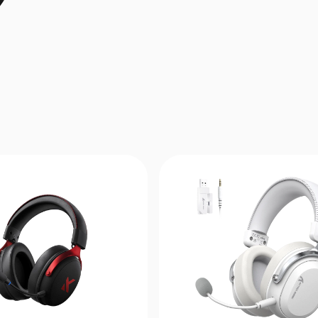
Чувствительность: 113 ± 3 дБ @ 1 кГц
Сопротивление динамиков: 32 Ω ± 15%
Коэффициент гармонических искажений (TH
Микрофон:
AI Noise-Canceling Microphone
захват голоса на 360°
Диапазон частот микрофона: 100 Гц – 8 кГц
Чувствительность микрофона: -38 ± 3 дБ @ 1 
Задержка: 15 мс
Технология беспроводной связи: MCHOSE
Wireless
Дальность подключения:
Bluetooth: до 40 м
2.4 ГГц: до 15 м
Ёмкость аккумулятора: 2000 мАч
Время автономной работы: до 250 часов
Оголовье: сверхлёгкая рама из алюминиево
Амбушюры:
дышащая пена с эффектом памяти
протеиновая кожа
Программное обеспечение:
настройка EQ