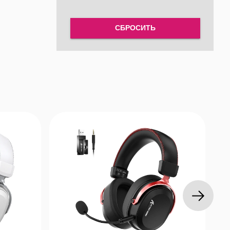
D): 0,035%
СБРОСИТЬ
кГц
 TOPSPEED
го сплава