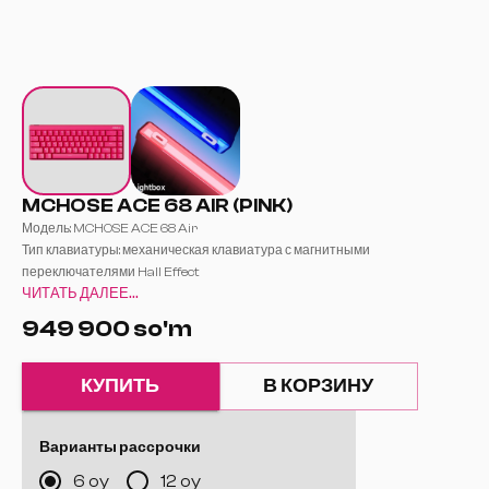
MCHOSE ACE 68 AIR (PINK)
Модель: MCHOSE ACE 68 Air
Тип клавиатуры: механическая клавиатура с магнитными
переключателями Hall Effect
ЧИТАТЬ ДАЛЕЕ...
Формат: 65%
Количество клавиш: 68
949 900 so'm
Тип подключения: USB Type-C (проводное)
Частота опроса: 8000 Гц
Частота сканирования:
КУПИТЬ
В КОРЗИНУ
128К (Esports)
256К (Ultra Esports)
Задержка:
Варианты рассрочки
0,1 мс
6 oy
12 oy