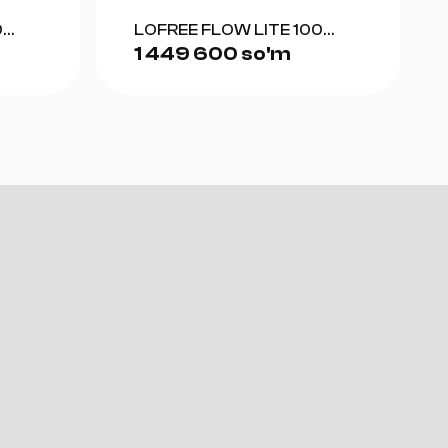
0
LOFREE FLOW LITE 100
1 449 600 so'm
(GRAY)