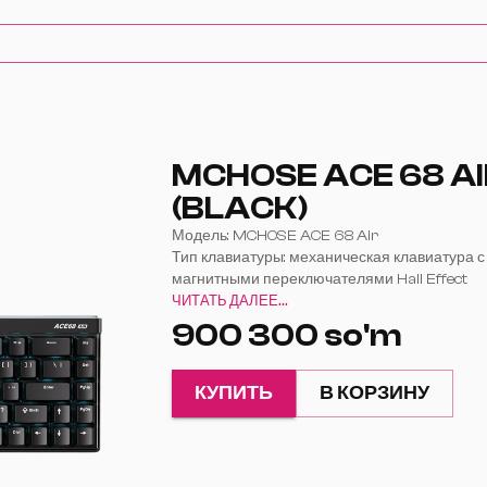
MCHOSE ACE 68 AI
(BLACK)
Модель: MCHOSE ACE 68 Air
Тип клавиатуры: механическая клавиатура с
магнитными переключателями Hall Effect
Формат: 65%
ЧИТАТЬ ДАЛЕЕ...
Количество клавиш: 68
900 300 so'm
Тип подключения: USB Type-C (проводное)
Частота опроса: 8000 Гц
Частота сканирования:
КУПИТЬ
В КОРЗИНУ
128К (Esports)
256К (Ultra Esports)
Задержка:
0,1 мс