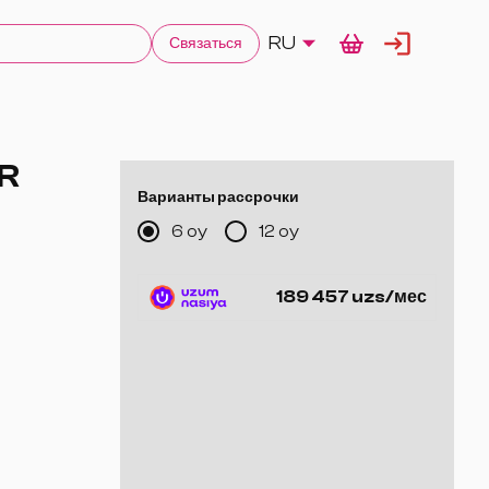
RU
Связаться
R
Варианты рассрочки
6 oy
12 oy
189 457 uzs/мес